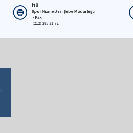
İTÜ
Spor Hizmetleri Şube Müdürlüğü
- Fax
(212) 285 31 72
l