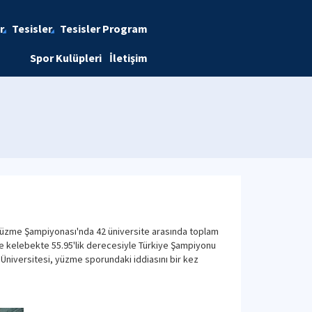
r
Tesisler
Tesisler Program
Spor Kulüpleri
İletişim
 Yüzme Şampiyonası'nda 42 üniversite arasında toplam
e kelebekte 55.95'lik derecesiyle Türkiye Şampiyonu
k Üniversitesi, yüzme sporundaki iddiasını bir kez