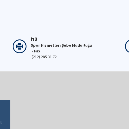
İTÜ
Spor Hizmetleri Şube Müdürlüğü
- Fax
(212) 285 31 72
l