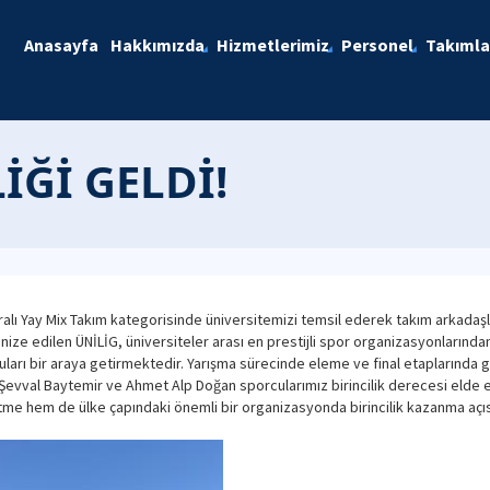
Anasayfa
Hakkımızda
Hizmetlerimiz
Personel
Takımla
İĞİ GELDİ!
 Yay Mix Takım kategorisinde üniversitemizi temsil ederek takım arkadaşları
ze edilen ÜNİLİG, üniversiteler arası en prestijli spor organizasyonlarından b
cuları bir araya getirmektedir. Yarışma sürecinde eleme ve final etaplarında
Şevval Baytemir ve Ahmet Alp Doğan sporcularımız birincilik derecesi elde e
tme hem de ülke çapındaki önemli bir organizasyonda birincilik kazanma açısı