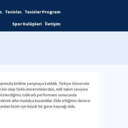
r
Tesisler
Tesisler Program
Spor Kulüpleri
İletişim
mızla birlikte yarışmaya katıldık. Türkiye Üniversite
iri olup farklı üniversitelerden, milli takım seviyesi
 gösterdiğimiz istikrarlı performans sonucunda
derek altın madalya kazandılar. Elde ettiğimiz derece
ndan bizim için büyük bir gurur kaynağı oldu.