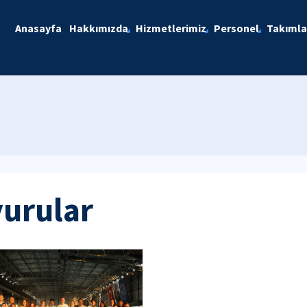
Anasayfa
Hakkımızda
Hizmetlerimiz
Personel
Takımla
yurular