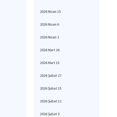
öğ
yü
2026 Nisan 15
se
2026 Nisan 6
2026 Nisan 2
2026 Mart 26
2026 Mart 15
2026 Şubat 27
2026 Şubat 15
2026 Şubat 12
2026 Şubat 3