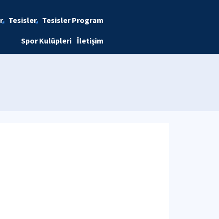
r
Tesisler
Tesisler Program
Spor Kulüpleri
İletişim