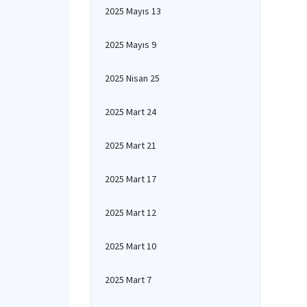
2025 Mayıs 13
2025 Mayıs 9
2025 Nisan 25
2025 Mart 24
2025 Mart 21
2025 Mart 17
2025 Mart 12
2025 Mart 10
2025 Mart 7