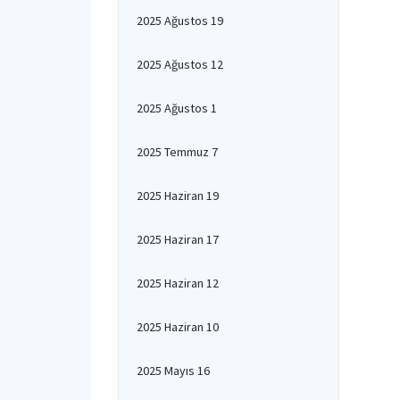
2025 Ağustos 19
2025 Ağustos 12
2025 Ağustos 1
2025 Temmuz 7
2025 Haziran 19
2025 Haziran 17
2025 Haziran 12
2025 Haziran 10
2025 Mayıs 16