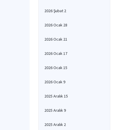
2026 Şubat 2
2026 Ocak 28
2026 Ocak 21
2026 Ocak 17
2026 Ocak 15
2026 Ocak 9
2025 Aralık 15
2025 Aralık 9
2025 Aralık 2