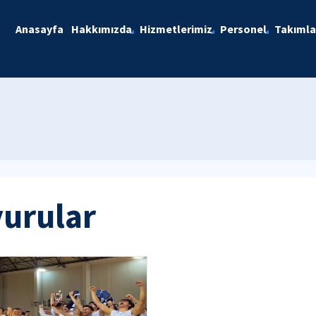
Anasayfa
Hakkımızda
Hizmetlerimiz
Personel
Takımla
yurular