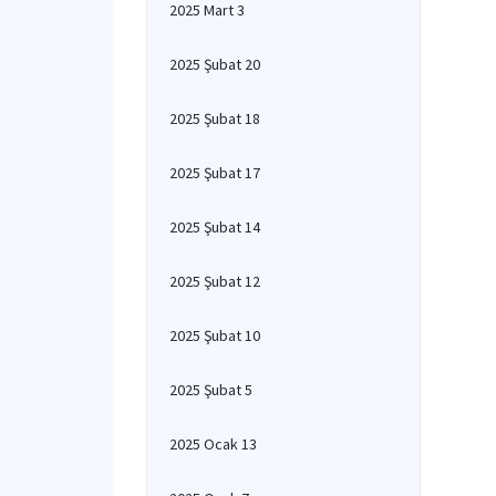
2025 Mart 3
2025 Şubat 20
2025 Şubat 18
2025 Şubat 17
2025 Şubat 14
2025 Şubat 12
2025 Şubat 10
2025 Şubat 5
2025 Ocak 13