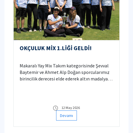
OKÇULUK MİX 1.LİĞİ GELDİ!
Makaralı Yay Mix Takım kategorisinde Şevval
Baytemir ve Ahmet Alp Doğan sporcularımız
birincilik derecesi elde ederek altın madalya
kazandılar. Elde ettiğimiz derece hem
üniversitemizi başarıyla temsil etme hem de
ülke çapındaki önemli bir organizasyonda
birincilik kazanma açısından bizim için büyük
12 May 2026
bir gurur kaynağı oldu.
Devamı