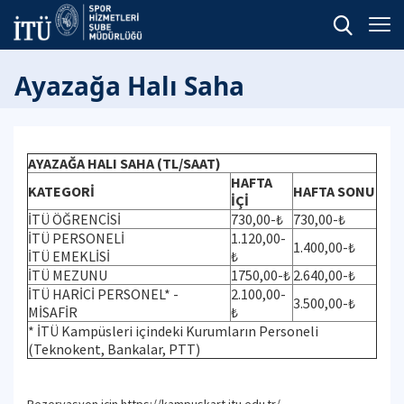
Ayazağa Halı Saha
AYAZAĞA HALI SAHA (TL/SAAT)
HAFTA
KATEGORİ
HAFTA SONU
İÇİ
İTÜ ÖĞRENCİSİ
730,00-₺
730,00-₺
İTÜ PERSONELİ
1.120,00-
1.400,00-₺
İTÜ EMEKLİSİ
₺
İTÜ MEZUNU
1750,00-₺
2.640,00-₺
İTÜ HARİCİ PERSONEL* -
2.100,00-
3.500,00-₺
MİSAFİR
₺
* İTÜ Kampüsleri içindeki Kurumların Personeli
(Teknokent, Bankalar, PTT)