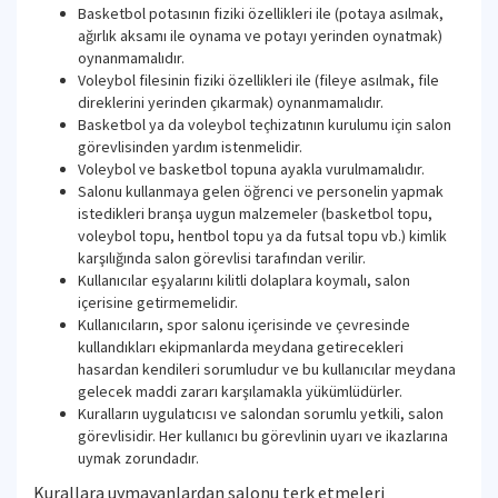
Basketbol potasının fiziki özellikleri ile (potaya asılmak,
ağırlık aksamı ile oynama ve potayı yerinden oynatmak)
oynanmamalıdır.
Voleybol filesinin fiziki özellikleri ile (fileye asılmak, file
direklerini yerinden çıkarmak) oynanmamalıdır.
Basketbol ya da voleybol teçhizatının kurulumu için salon
görevlisinden yardım istenmelidir.
Voleybol ve basketbol topuna ayakla vurulmamalıdır.
Salonu kullanmaya gelen öğrenci ve personelin yapmak
istedikleri branşa uygun malzemeler (basketbol topu,
voleybol topu, hentbol topu ya da futsal topu vb.) kimlik
karşılığında salon görevlisi tarafından verilir.
Kullanıcılar eşyalarını kilitli dolaplara koymalı, salon
içerisine getirmemelidir.
Kullanıcıların, spor salonu içerisinde ve çevresinde
kullandıkları ekipmanlarda meydana getirecekleri
hasardan kendileri sorumludur ve bu kullanıcılar meydana
gelecek maddi zararı karşılamakla yükümlüdürler.
Kuralların uygulatıcısı ve salondan sorumlu yetkili, salon
görevlisidir. Her kullanıcı bu görevlinin uyarı ve ikazlarına
uymak zorundadır.
Kurallara uymayanlardan salonu terk etmeleri