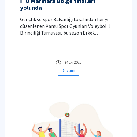
İTÜ Marmara Bölge finalleri
yolunda!
Gençlik ve Spor Bakanlığı tarafından her yıl
düzenlenen Kamu Spor Oyunları Voleybol İl
Birinciliği Turnuvası, bu sezon Erkek
kategorisinde 21 Takım Kadınlar kategorsinde
10 Takım katılımıyla karşılaşmalar
Bahçelievler Engelliler Spor Salonunda 1 Ekim
2025 tarihinde başladı. 23 Ekim 2025 tarihinde
24 Eki 2025
Bahçelievler Şehit Mustafa ÖZEL Spor
Devamı
Salonu'nda oynanan final karşılaşmalarıyla
sona erdi.