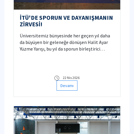
İTÜ'DE SPORUN VE DAYANIŞMANIN
ZİRVESİ!
Üniversitemiz bünyesinde her geçen yıl daha
da büyüyen bir geleneğe dönüşen Halit Ayar
Yüzme Yarışı, bu yıl da sporun birleştirici
gücünü yüzme havuzuna taşıdı. 2019’da
aramızdan ayrılan öğrencimiz Halit Ayar’I
anma ve onun anısını yaşatmak üzere
yürüdükleri bu yolda İTÜ Teknik Yüzme
22 Nis 2026
Kulübü’nün organize ettiği bu etkinlik
Devamı
öğrencilerin emeğini yüzücülerin deneyimi ve
sevgisi ile buluşturdu.