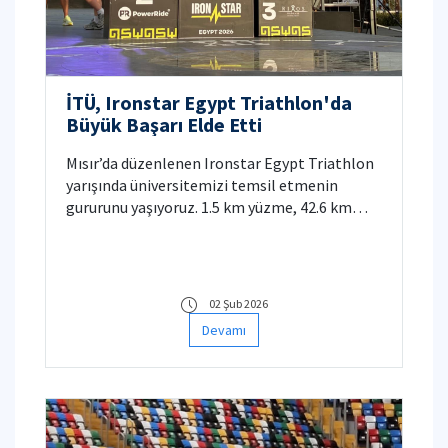
İTÜ, Ironstar Egypt Triathlon'da
Büyük Başarı Elde Etti
Mısır’da düzenlenen Ironstar Egypt Triathlon
yarışında üniversitemizi temsil etmenin
gururunu yaşıyoruz. 1.5 km yüzme, 42.6 km
bisiklet ve 9.8 km koşudan oluşan zorlu
parkurda, 18-24 yaş kategorilerinde hem
kadınlarda hem erkeklerde ikincilik derecesini
elde ettik. Bu süreçte desteğini esirgemeyen
02 Şub 2026
üniversitemize ve spora verdikleri kıymetle
Devamı
bizleri motive eden Rektörlüğümüze
teşekkürlerimizi sunarız.