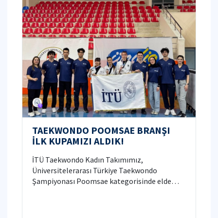
TAEKWONDO POOMSAE BRANŞI
İLK KUPAMIZI ALDIK!
İTÜ Taekwondo Kadın Takımımız,
Üniversitelerarası Türkiye Taekwondo
Şampiyonası Poomsae kategorisinde elde
ettiği Türkiye üçüncülüğü ile üniversitemize bu
branştaki ilk kupayı kazandırdı. 🏆