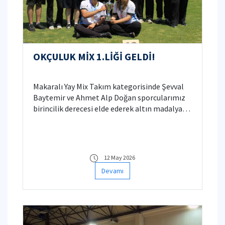
OKÇULUK MİX 1.LİĞİ GELDİ!
Makaralı Yay Mix Takım kategorisinde Şevval
Baytemir ve Ahmet Alp Doğan sporcularımız
birincilik derecesi elde ederek altın madalya
kazandılar. Elde ettiğimiz derece hem
üniversitemizi başarıyla temsil etme hem de
ülke çapındaki önemli bir organizasyonda
birincilik kazanma açısından bizim için büyük
12 May 2026
bir gurur kaynağı oldu.
Devamı