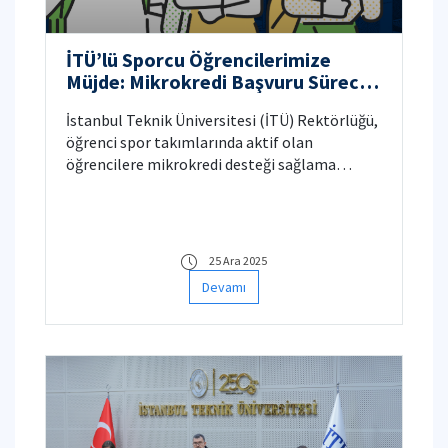
İTÜ’lü Sporcu Öğrencilerimize
Müjde: Mikrokredi Başvuru Süreci
Açıldı!
İstanbul Teknik Üniversitesi (İTÜ) Rektörlüğü,
öğrenci spor takımlarında aktif olan
öğrencilere mikrokredi desteği sağlama
kararının ardından, başvuru süreci bugün
itibarıyla sorunsuz olarak başladı. Tüm hak
sahibi öğrenciler, 25 Aralık 2025 tarihine kadar
başvurularını yapabilir. Üniversite yönetiminin
25 Ara 2025
18 Aralık 2025’te aldığı tarihi karar, kampüs
Devamı
sporlarına emek veren öğrencileri
desteklemeyi amaçlıyor. Karar uyarınca, İTÜ
Öğrenci Spor Takımları’nda aktif olarak yer
alan tüm lisans öğrencileri, 2025-2026 Güz
dönemi için mikrokredi başvurusunda
bulunabilecek.