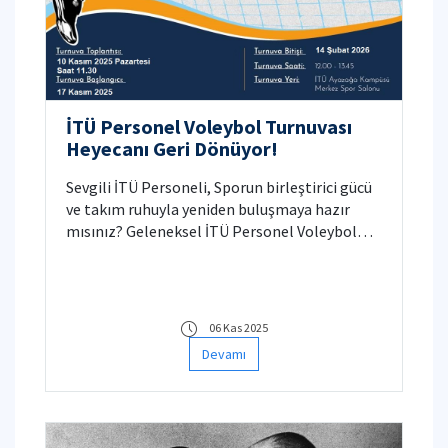
İTÜ Personel Voleybol Turnuvası
Heyecanı Geri Dönüyor!
Sevgili İTÜ Personeli, Sporun birleştirici gücü
ve takım ruhuyla yeniden buluşmaya hazır
mısınız? Geleneksel İTÜ Personel Voleybol
Turnuvası için geri sayım başladı! Sürekli
ertelenen maçları değil, gerçek bir spor
heyecanını yaşamak ve çalışma
arkadaşlarınızla unutulmaz anılar biriktirmek
06 Kas 2025
için mükemmel bir fırsat.
Devamı