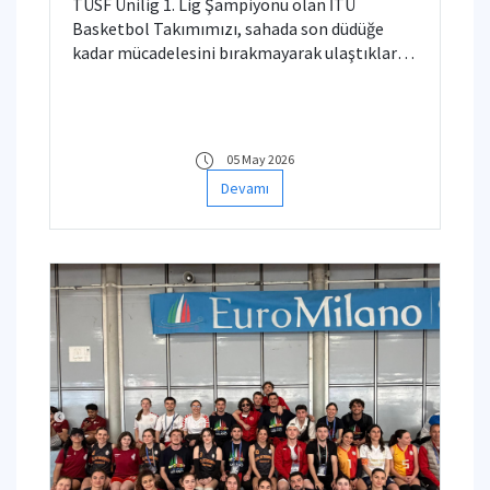
TÜSF Ünilig 1. Lig Şampiyonu olan İTÜ
Basketbol Takımımızı, sahada son düdüğe
kadar mücadelesini bırakmayarak ulaştıkları
bu büyük başarı için yürekten tebrik ediyorum!
👏🏻
05 May 2026
Devamı